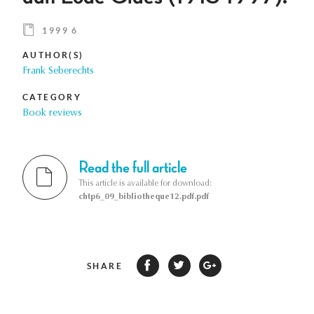
1999 6
AUTHOR(S)
Frank Seberechts
CATEGORY
Book reviews
Read the full article
This article is available for download:
chtp6_09_bibliotheque12.pdf.pdf
SHARE