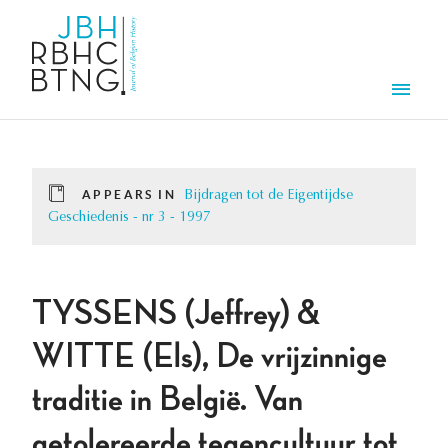
Skip to main content
Men
APPEARS IN
Bijdragen tot de Eigentijdse
Geschiedenis - nr 3 - 1997
TYSSENS (Jeffrey) &
WITTE (Els), De vrijzinnige
traditie in België. Van
getolereerde tegencultuur tot