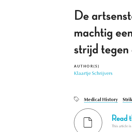
De artsenst
machtig een
strijd tegen
AUTHOR(S)
Klaartje Schrijvers
Medical History
Stri
Read th
This article i