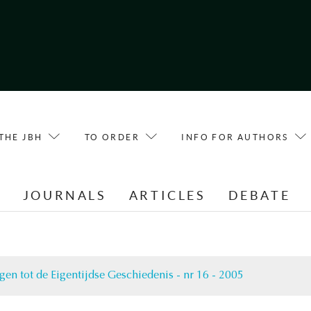
THE JBH
TO ORDER
INFO FOR AUTHORS
E
JOURNALS
ARTICLES
DEBATE
gen tot de Eigentijdse Geschiedenis - nr 16 - 2005