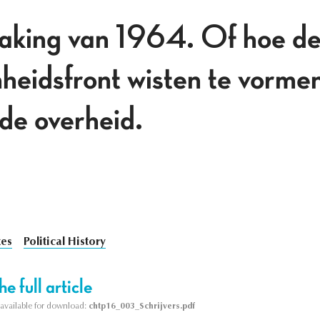
aking van 1964. Of hoe de
heidsfront wisten te vormen
 de overheid.
kes
Political History
e full article
s available for download:
chtp16_003_Schrijvers.pdf