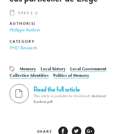
1993 1-2
AUTHOR(S)
Philippe Raxhon
CATEGORY
PHD Research
Memory
Local history
Local Government
Collective Identities
Politics of Memory
Read the full article
This article is available for download:
doctorat
Raxhon.pdf
SHARE