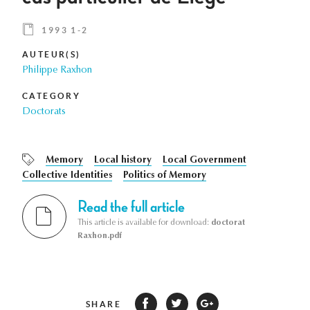
1993 1-2
AUTEUR(S)
Philippe Raxhon
CATEGORY
Doctorats
Memory
Local history
Local Government
Collective Identities
Politics of Memory
Read the full article
This article is available for download:
doctorat
Raxhon.pdf
SHARE