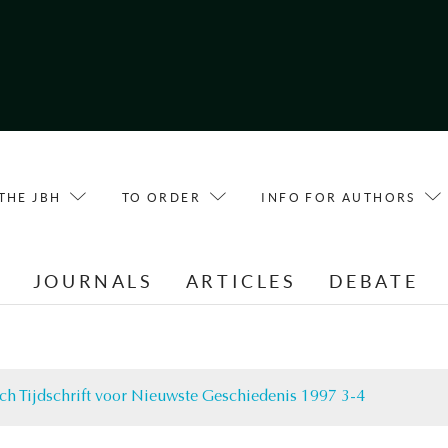
THE JBH
TO ORDER
INFO FOR AUTHORS
E
JOURNALS
ARTICLES
DEBATE
ch Tijdschrift voor Nieuwste Geschiedenis 1997 3-4