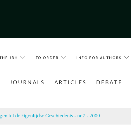
THE JBH
TO ORDER
INFO FOR AUTHORS
E
JOURNALS
ARTICLES
DEBATE
gen tot de Eigentijdse Geschiedenis - nr 7 - 2000