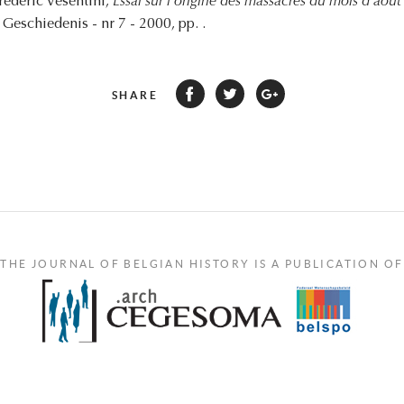
rédéric Vesentini,
Essai sur l'origine des massacres du mois d'aoû
 Geschiedenis - nr 7 - 2000, pp. .
SHARE
THE JOURNAL OF BELGIAN HISTORY IS A PUBLICATION OF