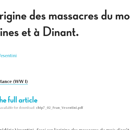
origine des massacres du mo
nes et à Dinant.
Vesentini
stance (WW I)
e full article
s available for download:
chtp7_02_Fran_Vesentini.pdf