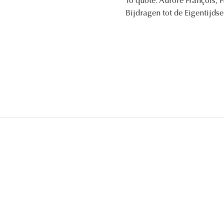
To quote: Aurore François, F
Bijdragen tot de Eigentijdse