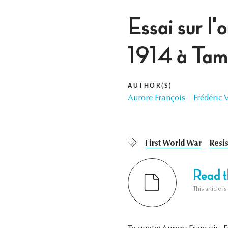
Essai sur l'
1914 à Tami
AUTHOR(S)
Aurore François
Frédéric 
First World War
Resi
Read th
This article i