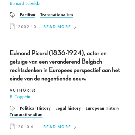
Bernard Lubelski
Pacifism
Transnationalism
2002 10
READ MORE
Edmond Picard (1836-1924), actor en
getuige van een veranderend Belgisch
rechtsdenken in Europees perspectief aan het
einde van de negentiende eeuw.
AUTHOR(S)
B. Coppein
Political History
Legal history
European History
Transnationalism
2010 4
READ MORE