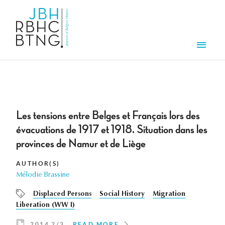
Skip to main content
Men
Les tensions entre Belges et Français lors des
évacuations de 1917 et 1918. Situation dans les
provinces de Namur et de Liège
AUTHOR(S)
Mélodie Brassine
Displaced Persons
Social History
Migration
Liberation (WW I)
2014 2/3
READ MORE