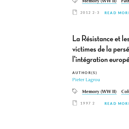
Memory (WW II)
Pat
2012 2-3
READ MOR
La Résistance et le
victimes de la pers
l'intégration europ
AUTHOR(S)
Pieter Lagrou
Memory (WW II)
Col
1997 2
READ MOR