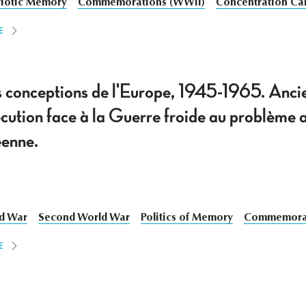
riotic Memory
Commemorations (WWII)
Concentration C
E
s conceptions de l'Europe, 1945-1965. Ancie
écution face à la Guerre froide au problème 
éenne.
d War
Second World War
Politics of Memory
Commemorat
E