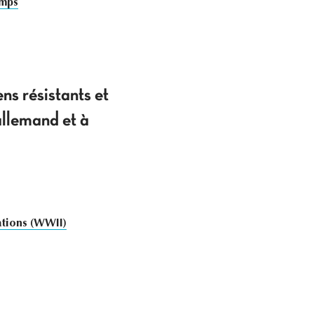
amps
ns résistants et
allemand et à
ions (WWII)