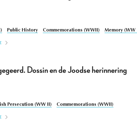
)
Public History
Commemorations (WWII)
Memory (WW I
E
gegeerd. Dossin en de Joodse herinnering
ish Persecution (WW II)
Commemorations (WWII)
E