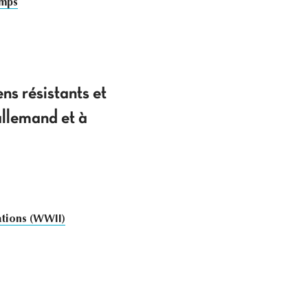
amps
ns résistants et
allemand et à
ions (WWII)