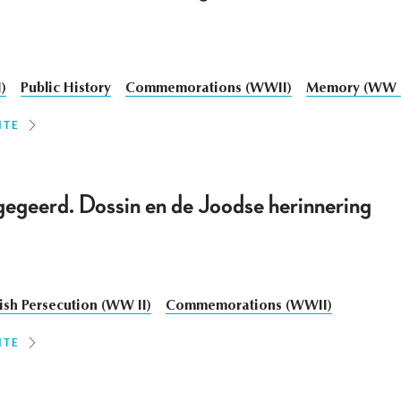
)
Public History
Commemorations (WWII)
Memory (WW I
ITE
gegeerd. Dossin en de Joodse herinnering
ish Persecution (WW II)
Commemorations (WWII)
ITE