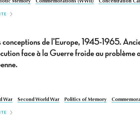
riotic Memory
Commemorations (WWII)
Concentration C
ITE
s conceptions de l'Europe, 1945-1965. Ancie
écution face à la Guerre froide au problème 
éenne.
d War
Second World War
Politics of Memory
Commemorat
ITE