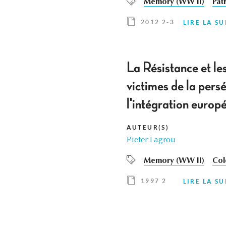
Memory (WW II)
Pat
2012 2-3
LIRE LA SU
La Résistance et le
victimes de la pers
l'intégration europ
AUTEUR(S)
Pieter Lagrou
Memory (WW II)
Col
1997 2
LIRE LA SU