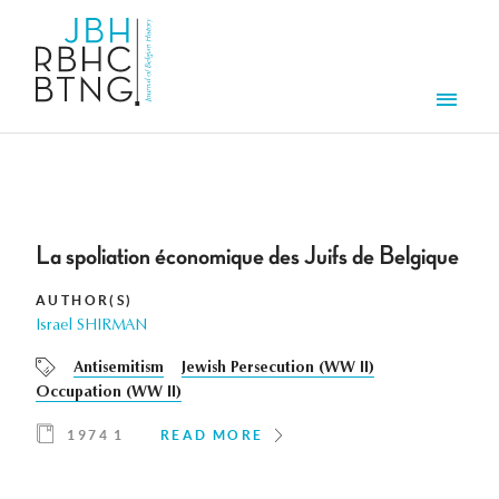
Skip to main content
Men
La spoliation économique des Juifs de Belgique
AUTHOR(S)
Israel SHIRMAN
Antisemitism
Jewish Persecution (WW II)
Occupation (WW II)
1974 1
READ MORE