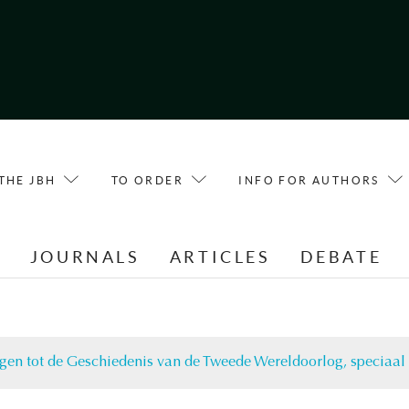
THE JBH
TO ORDER
INFO FOR AUTHORS
E
JOURNALS
ARTICLES
DEBATE
agen tot de Geschiedenis van de Tweede Wereldoorlog, speciaa