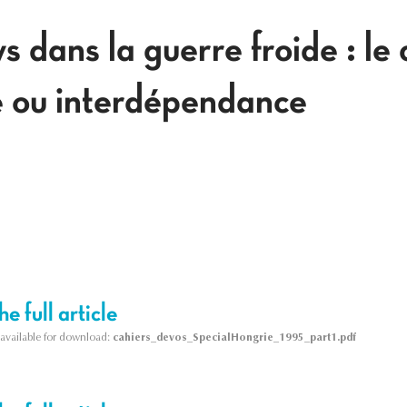
s dans la guerre froide : le 
 ou interdépendance
e full article
s available for download:
cahiers_devos_SpecialHongrie_1995_part1.pdf