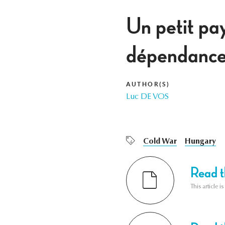
Un petit pay
dépendance
AUTHOR(S)
Luc DE VOS
Cold War
Hungary
Read th
This article i