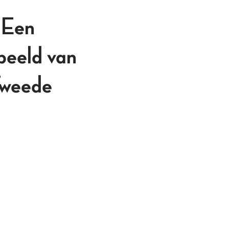
 Een
beeld van
Tweede