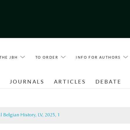
THE JBH
TO ORDER
INFO FOR AUTHORS
E
JOURNALS
ARTICLES
DEBATE
l Belgian History, LV, 2025, 1