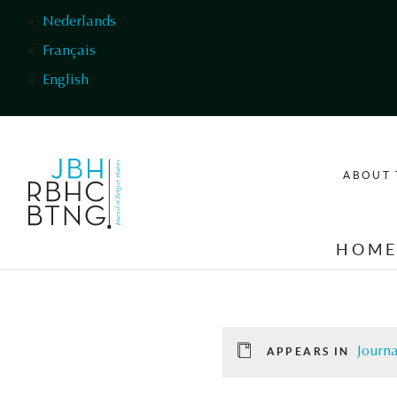
Skip to main content
Nederlands
Français
English
ABOUT 
HOM
Journa
APPEARS IN