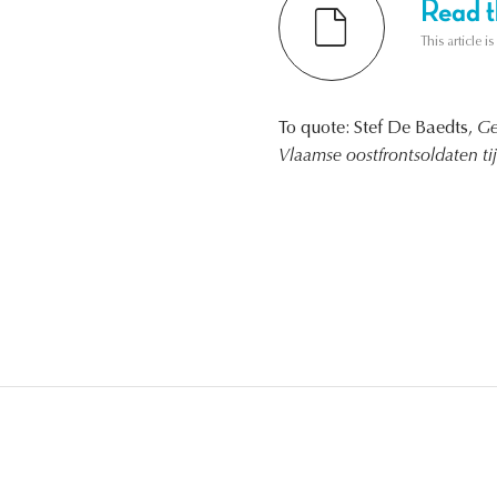
Read th
This article i
To quote: Stef De Baedts,
Ge
Vlaamse oostfrontsoldaten t