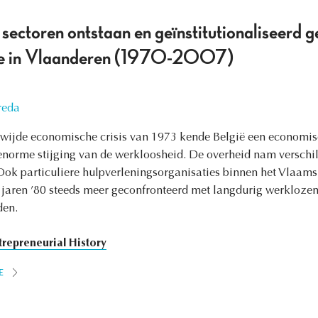
sectoren ontstaan en geïnstitutionaliseerd 
mie in Vlaanderen (1970-2007)
reda
dwijde economische crisis van 1973 kende België een economisc
n enorme stijging van de werkloosheid. De overheid nam versch
ok particuliere hulpverleningsorganisaties binnen het Vlaams 
jaren ’80 steeds meer geconfronteerd met langdurig werkloze
den.
trepreneurial History
E