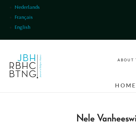
Skip to main content
Nederlands
Français
English
ABOUT 
HOM
Nele Vanheeswi