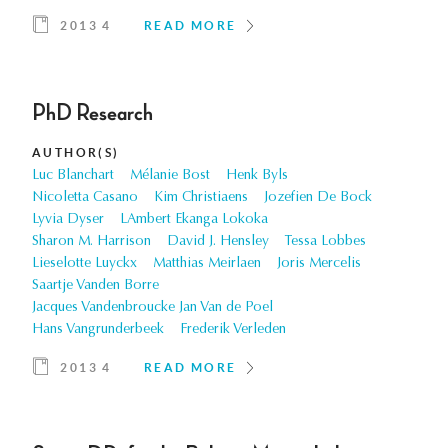
2013 4
READ MORE
PhD Research
AUTHOR(S)
Luc Blanchart
Mélanie Bost
Henk Byls
Nicoletta Casano
Kim Christiaens
Jozefien De Bock
Lyvia Dyser
LAmbert Ekanga Lokoka
Sharon M. Harrison
David J. Hensley
Tessa Lobbes
Lieselotte Luyckx
Matthias Meirlaen
Joris Mercelis
Saartje Vanden Borre
Jacques Vandenbroucke Jan Van de Poel
Hans Vangrunderbeek
Frederik Verleden
2013 4
READ MORE