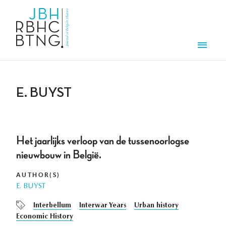
Skip to main content
Men
E. BUYST
Het jaarlijks verloop van de tussenoorlogse
nieuwbouw in België.
AUTHOR(S)
E. BUYST
Interbellum
Interwar Years
Urban history
Economic History