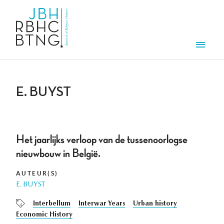
Overslaan en naar de inhoud gaan
Men
E. BUYST
Het jaarlijks verloop van de tussenoorlogse
nieuwbouw in België.
AUTEUR(S)
E. BUYST
Interbellum
Interwar Years
Urban history
Economic History