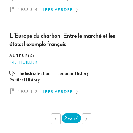
1988 3-4
LEES VERDER
L'Europe du charbon. Entre le marché et les
états: l'exemple français.
AUTEUR(S)
J.-P. THUILLIER
Industrialisation
Economic History
Political History
1988 1-2
LEES VERDER
2 van 4
‹
VOLGENDE
VORIGE
›