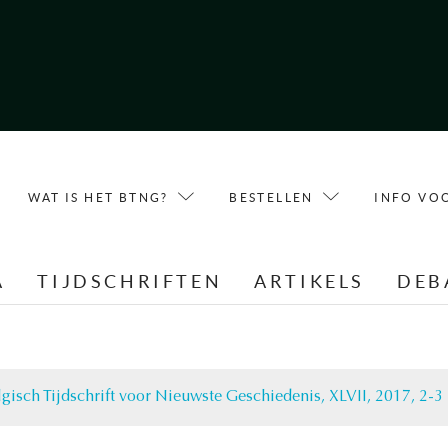
WAT IS HET BTNG?
BESTELLEN
INFO VO
A
TIJDSCHRIFTEN
ARTIKELS
DEB
lgisch Tijdschrift voor Nieuwste Geschiedenis, XLVII, 2017, 2-3