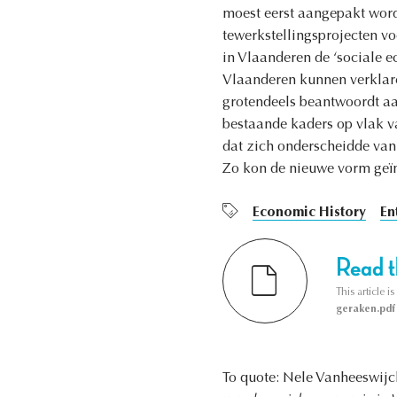
moest eerst aangepakt word
tewerkstellingsprojecten vo
in Vlaanderen de ‘sociale 
Vlaanderen kunnen verklaren
grotendeels beantwoordt aan
bestaande kaders op vlak v
dat zich onderscheidde van
Zo kon de nieuwe vorm geïn
Economic History
En
Read th
This article i
geraken.pdf
To quote: Nele Vanheeswijc