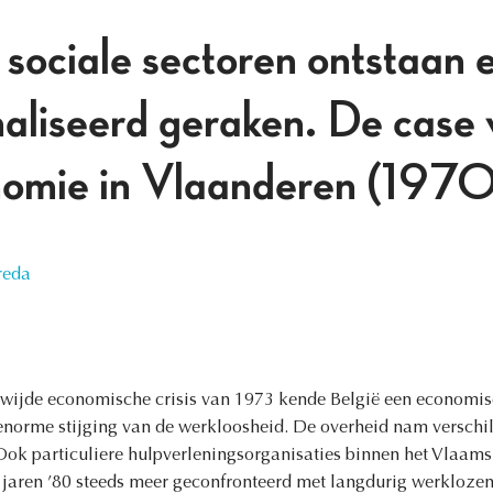
sociale sectoren ontstaan 
onaliseerd geraken. De case
onomie in Vlaanderen (1
reda
dwijde economische crisis van 1973 kende België een economisc
n enorme stijging van de werkloosheid. De overheid nam versch
ok particuliere hulpverleningsorganisaties binnen het Vlaams 
jaren ’80 steeds meer geconfronteerd met langdurig werkloze