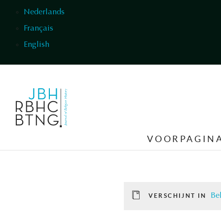
Overslaan en naar de inhoud gaan
Nederlands
Français
English
VOORPAGIN
Be
VERSCHIJNT IN