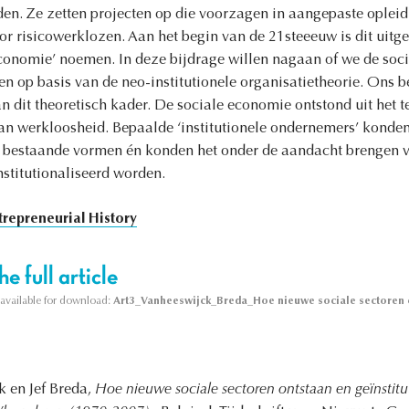
en. Ze zetten projecten op die voorzagen in aangepaste opleid
or risicowerklozen. Aan het begin van de 21steeeuw is dit uitge
economie’ noemen. In deze bijdrage willen nagaan of we de soc
 op basis van de neo-institutionele organisatietheorie. Ons bes
 dit theoretisch kader. De sociale economie ontstond uit het t
an werkloosheid. Bepaalde ‘institutionele ondernemers’ konde
 bestaande vormen én konden het onder de aandacht brengen va
stitutionaliseerd worden.
trepreneurial History
e full article
s available for download:
Art3_Vanheeswijck_Breda_Hoe nieuwe sociale sectoren o
k en Jef Breda,
Hoe nieuwe sociale sectoren ontstaan en geïnstitu