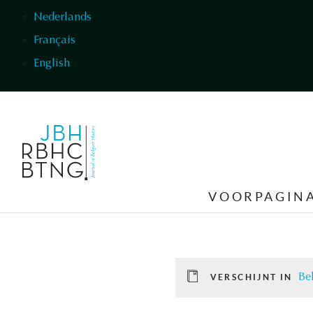
Overslaan en naar de inhoud gaan
Nederlands
Français
English
VOORPAGIN
Be
VERSCHIJNT IN