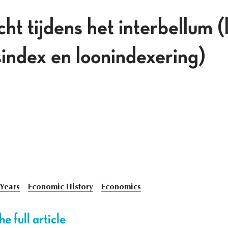
t tijdens het interbellum (
jsindex en loonindexering)
 Years
Economic History
Economics
e full article