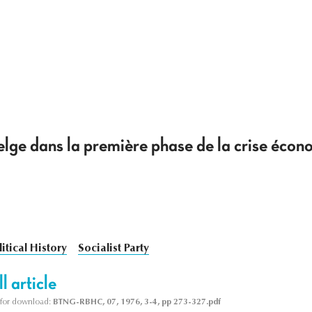
elge dans la première phase de la crise éc
litical History
Socialist Party
l article
le for download:
BTNG-RBHC, 07, 1976, 3-4, pp 273-327.pdf