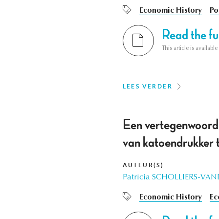
Economic History
Po
Read the ful
This article is availab
LEES VERDER
Een vertegenwoordi
van katoendrukker t
AUTEUR(S)
Patricia SCHOLLIERS-V
Economic History
Ec