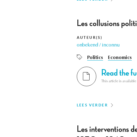
Les collusions pol
AUTEUR(S)
onbekend / inconnu
Politics
Economics
Read the ful
This article is availab
LEES VERDER
Les interventions de