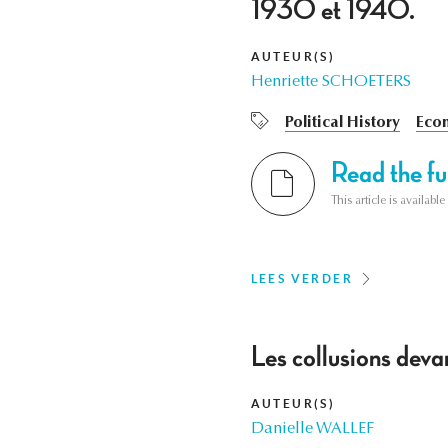
1930 et 1940.
AUTEUR(S)
Henriette SCHOETERS
Political History
Econ
Read the ful
This article is availab
LEES VERDER
Les collusions devan
AUTEUR(S)
Danielle WALLEF