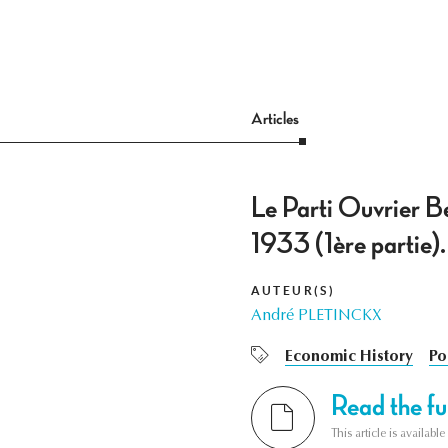
Articles
Le Parti Ouvrier B
1933 (1ère partie).
AUTEUR(S)
André PLETINCKX
Economic History
Po
Read the ful
This article is availab