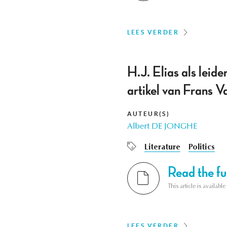
LEES VERDER
H.J. Elias als leid
artikel van Frans Va
AUTEUR(S)
Albert DE JONGHE
Literature
Politics
Read the ful
This article is availab
LEES VERDER