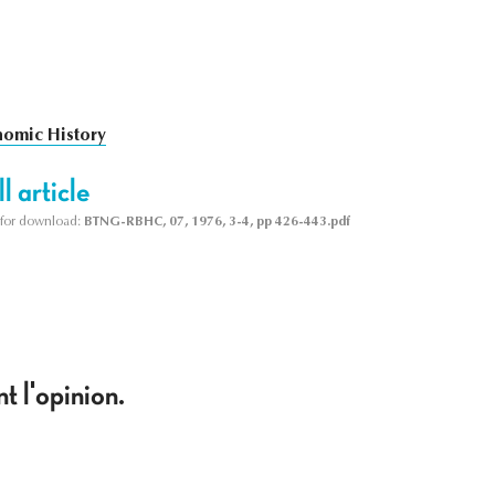
omic History
l article
le for download:
BTNG-RBHC, 07, 1976, 3-4, pp 426-443.pdf
t l'opinion.