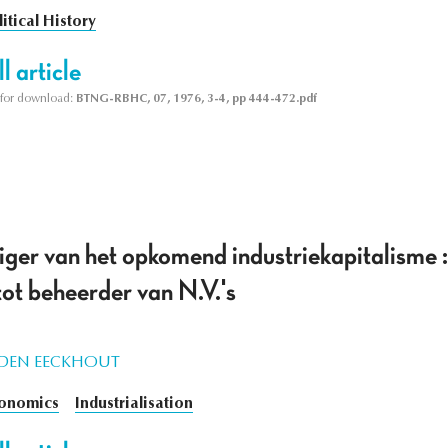
litical History
l article
le for download:
BTNG-RBHC, 07, 1976, 3-4, pp 444-472.pdf
ger van het opkomend industriekapitalisme :
ot beheerder van N.V.'s
ANDEN EECKHOUT
onomics
Industrialisation