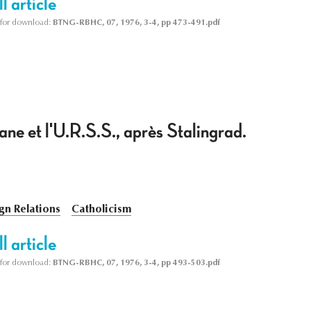
l article
le for download:
BTNG-RBHC, 07, 1976, 3-4, pp 473-491.pdf
ane et l'U.R.S.S., après Stalingrad.
gn Relations
Catholicism
l article
le for download:
BTNG-RBHC, 07, 1976, 3-4, pp 493-503.pdf