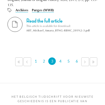
Belgium, Journal of Belgian History, XLIX, 2019, 2-3, pp. 133-
135.
Archives
Purges (WWII)
Read the full article
This article is available for download:
ART_Michael_Amara_BTNG-RBHC_2019.2-3.pdf
Pagina's
1
2
3
4
5
6
«
‹
VOLGEND
LAAT
EERSTE
VORIGE
›
»
HET BELGISCH TIJDSCHRIFT VOOR NIEUWSTE
GESCHIEDENIS IS EEN PUBLICATIE VAN