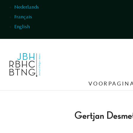
Overslaan en naar de inhoud gaan
Nederlands
Français
English
VOORPAGIN
Gertjan Desme