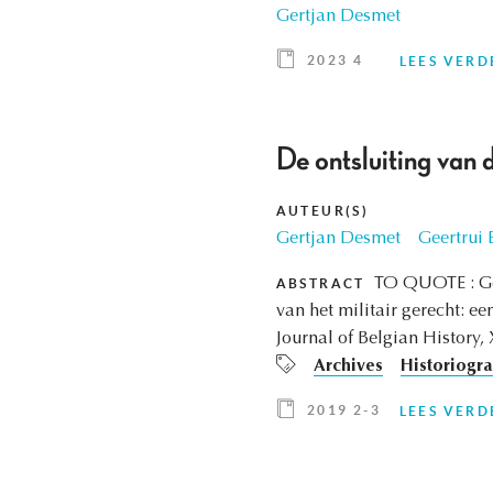
Gertjan Desmet
2023 4
LEES VERD
De ontsluiting van d
AUTEUR(S)
Gertjan Desmet
Geertrui 
TO QUOTE : Ger
ABSTRACT
van het militair gerecht: ee
Journal of Belgian History, 
Archives
Historiogr
2019 2-3
LEES VERD