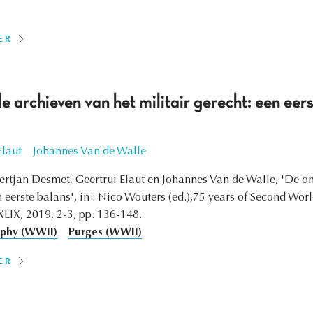
ER
e archieven van het militair gerecht: een eer
Elaut
Johannes Van de Walle
tjan Desmet, Geertrui Elaut en Johannes Van de Walle, 'De on
n eerste balans', in : Nico Wouters (ed.),75 years of Second Wor
XLIX, 2019, 2-3, pp. 136-148.
aphy (WWII)
Purges (WWII)
ER