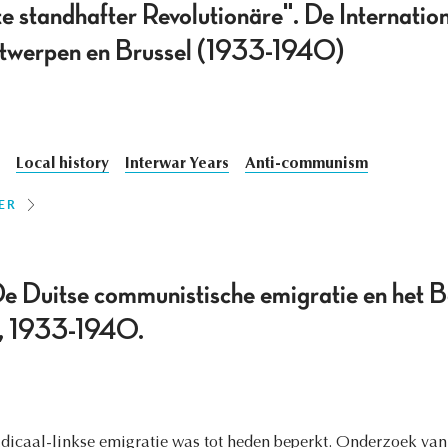
te standhafter Revolutionäre". De Internati
ntwerpen en Brussel (1933-1940)
Local history
Interwar Years
Anti-communism
ER
De Duitse communistische emigratie en het B
id, 1933-1940.
adicaal-linkse emigratie was tot heden beperkt. Onderzoek van 