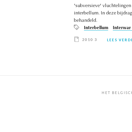
'subversieve' vluchtelingen
interbellum. In deze bijdra
behandeld.
Interbellum
Interwar
2010 3
LEES VERD
HET BELGISC