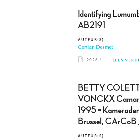
Identifying Lumumba
AB2191
AUTEUR(S)
Gertjan Desmet
2026 1
LEES VERD
BETTY COLETTA
VONCKX Camarades
1995 = Kameraden.
Brussel, CArCo
AUTEUR(S)