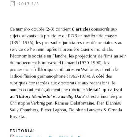
2017 2/3
Ce numéro double (2-3) contient
6 articles
consacrés aux
sujets suivants : la politique du POB en matière de chasse
(1894-1936), les poursuites judiciaires des dénonciateurs au
service de l’ennemi après la première Guerre mondiale,
l’économie sociale en Flandre, les projections de films au sein
du mouvement homosexuel flamand (1970-1990), les
processions folkloriques militaires en Wallonie, et enfin la
radiodiffusion germanophone (1965-1974). A côté des
rubriques consacrées aux doctorats et aux recensions, le
numéro contient également une rubrique ‘
débat’ qui a trait
au ‘
History
Manifesto’
et aux ‘
Big
Data
’
et est alimentée par
Christophe Verbruggen, Ramses Delafontaine, Fien Danniau,
Sally Chambers, Pieter Lagrou, Delphine Lauwers & Ornella
Rovetta.
EDITORIAL