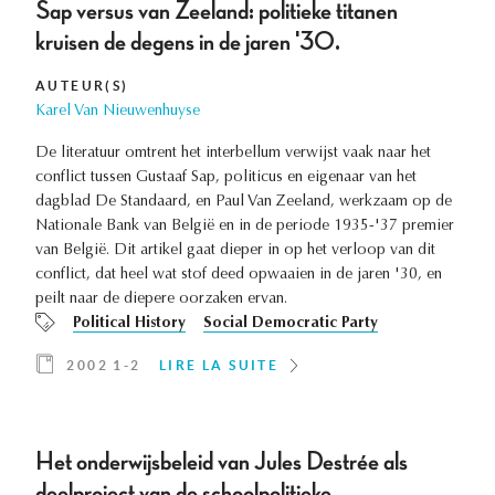
Sap versus van Zeeland: politieke titanen
kruisen de degens in de jaren '30.
AUTEUR(S)
Karel Van Nieuwenhuyse
De literatuur omtrent het interbellum verwijst vaak naar het
conflict tussen Gustaaf Sap, politicus en eigenaar van het
dagblad De Standaard, en Paul Van Zeeland, werkzaam op de
Nationale Bank van België en in de periode 1935-'37 premier
van België. Dit artikel gaat dieper in op het verloop van dit
conflict, dat heel wat stof deed opwaaien in de jaren '30, en
peilt naar de diepere oorzaken ervan.
Political History
Social Democratic Party
2002 1-2
LIRE LA SUITE
Het onderwijsbeleid van Jules Destrée als
deelproject van de schoolpolitieke