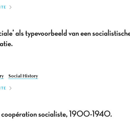
ITE
ale' als typevoorbeeld van een socialistisch
atie.
ry
Social History
ITE
la coopération socialiste, 1900-1940.