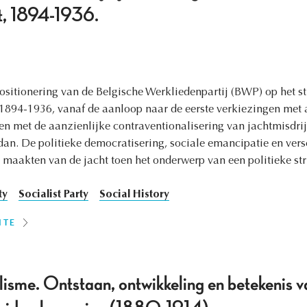
ht, 1894-1936.
e positionering van de Belgische Werkliedenpartij (BWP) op het st
e 1894-1936, vanaf de aanloop naar de eerste verkiezingen me
en met de aanzienlijke contraventionalisering van jachtmisdr
dan. De politieke democratisering, sociale emancipatie en ver
aakten van de jacht toen het onderwerp van een politieke stri
ty
Socialist Party
Social History
ITE
lisme. Ontstaan, ontwikkeling en betekenis 