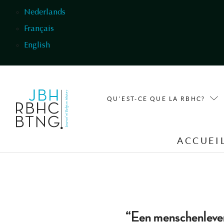
Aller au contenu principal
Nederlands
Français
English
QU'EST-CE QUE LA RBHC?
ACCUEI
“Een menschenleven 