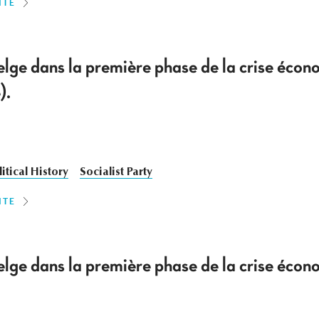
ITE
elge dans la première phase de la crise éc
).
litical History
Socialist Party
ITE
elge dans la première phase de la crise éc