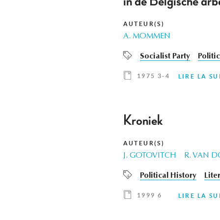
in de Belgische a
AUTEUR(S)
A. MOMMEN
Socialist Party
Politi
1975 3-4
LIRE LA SU
Kroniek
AUTEUR(S)
J. GOTOVITCH
R. VAN 
Political History
Lite
1999 6
LIRE LA SU