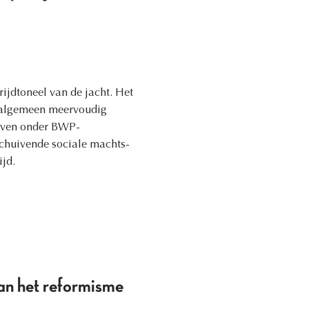
rijdtoneel van de jacht. Het
t algemeen meervoudig
ijven onder BWP-
schuivende sociale machts-
jd.
van het reformisme