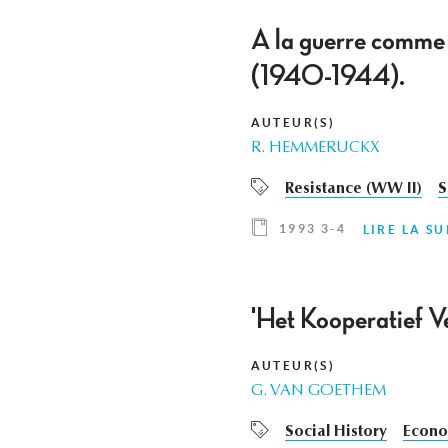
A la guerre comme à
(1940-1944).
AUTEUR(S)
R. HEMMERUCKX
Resistance (WW II)
S
1993 3-4
LIRE LA SU
'Het Kooperatief V
AUTEUR(S)
G. VAN GOETHEM
Social History
Econo