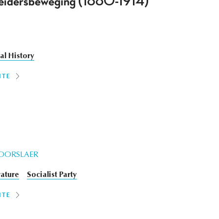
rbeidersbeweging (1880-1914)
cal History
ITE
DOORSLAER
rature
Socialist Party
ITE