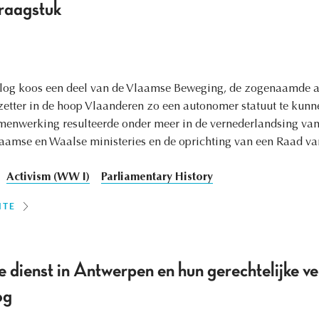
vraagstuk
rlog koos een deel van de Vlaamse Beweging, de zogenaamde a
zetter in de hoop Vlaanderen zo een autonomer statuut te kunne
enwerking resulteerde onder meer in de vernederlandsing van d
Vlaamse en Waalse ministeries en de oprichting van een Raad v
Activism (WW I)
Parliamentary History
ITE
se dienst in Antwerpen en hun gerechtelijke v
og