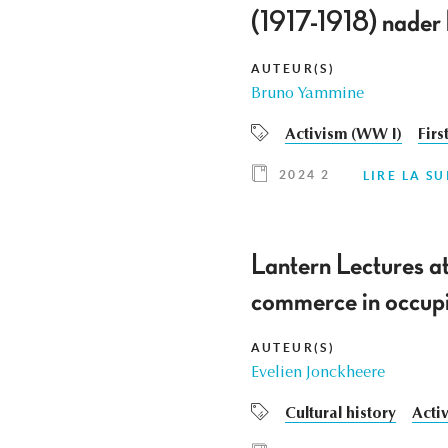
(1917-1918) nader
AUTEUR(S)
Bruno Yammine
Activism (WW I)
Firs
2024 2
LIRE LA SU
Lantern Lectures at
commerce in occup
AUTEUR(S)
Evelien Jonckheere
Cultural history
Acti