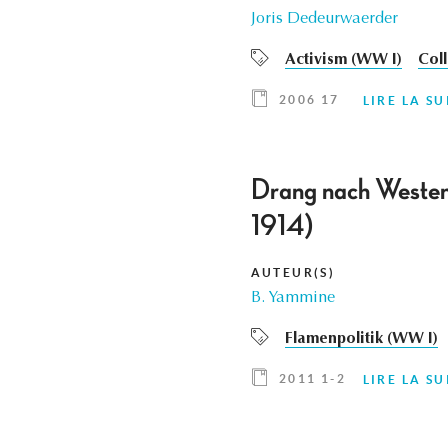
Joris Dedeurwaerder
Activism (WW I)
Col
2006 17
LIRE LA SU
Drang nach Westen,
1914)
AUTEUR(S)
B. Yammine
Flamenpolitik (WW I)
2011 1-2
LIRE LA SU