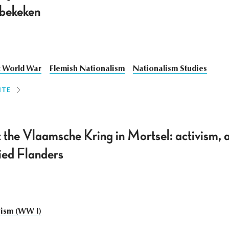
 bekeken
t World War
Flemish Nationalism
Nationalism Studies
ITE
 the Vlaamsche Kring in Mortsel: activism, 
ied Flanders
vism (WW I)