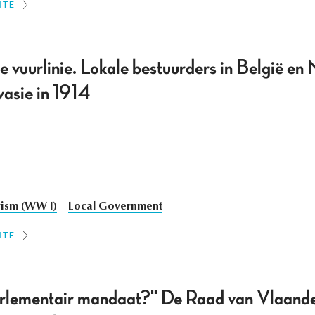
ITE
 vuurlinie. Lokale bestuurders in België en
vasie in 1914
vism (WW I)
Local Government
ITE
arlementair mandaat?" De Raad van Vlaand