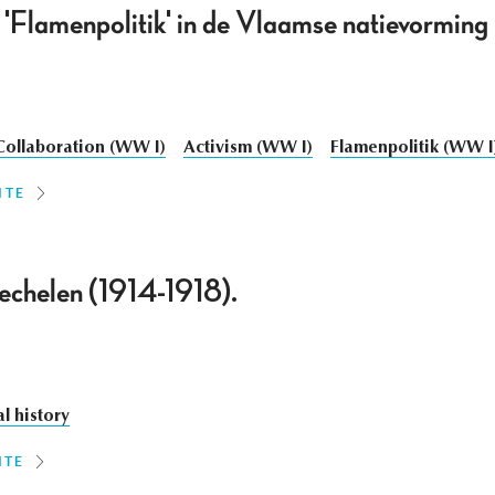
 'Flamenpolitik' in de Vlaamse natievorming
Collaboration (WW I)
Activism (WW I)
Flamenpolitik (WW I
ITE
echelen (1914-1918).
l history
ITE