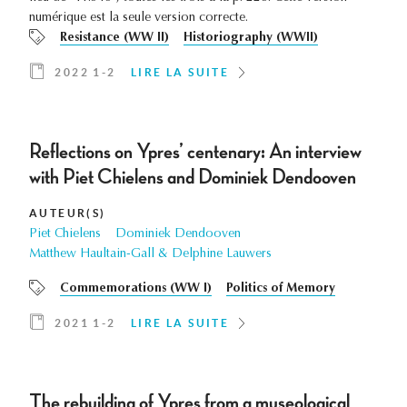
numérique est la seule version correcte.
Resistance (WW II)
Historiography (WWII)
2022 1-2
LIRE LA SUITE
Reflections on Ypres’ centenary: An interview
with Piet Chielens and Dominiek Dendooven
AUTEUR(S)
Piet Chielens
Dominiek Dendooven
Matthew Haultain-Gall & Delphine Lauwers
Commemorations (WW I)
Politics of Memory
2021 1-2
LIRE LA SUITE
The rebuilding of Ypres from a museological