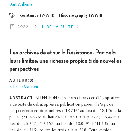
Bart Willems
Resistance (WW II)
Historiography (WWII)
2022 1-2
LIRE LA SUITE
Les archives de et sur la Résistance. Par-delà
leurs limites, une richesse propice à de nouvelles
perspectives
AUTEUR(S)
Fabrice Maerten
ABSTRACT
ATTENTION : des corrections ont été apportées
à ce texte de débat après sa publication papier. Il s'agit de
cinq corrections de nombres : ‘18.716’ au lieu de ‘18.176’ à la
p. 226 ; ‘136.576’ au lieu de ‘131.879’ à la p. 227 ; ‘25.427’ au
lieu de ‘25.247’, ’12.157’ au lieu de ’10.039’ et ’41.135’ au
lieu de ’41.315’, toutes les trois à la p. 228. Cette version