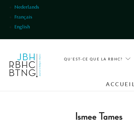
Aller au contenu principal
Nederlands
Français
English
QU'EST-CE QUE LA RBHC?
ACCUEI
Ismee Tames