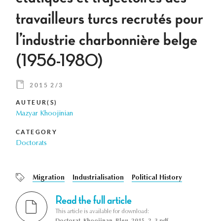
travailleurs turcs recrutés pour
l’industrie charbonnière belge
(1956-1980)
2015 2/3
AUTEUR(S)
Mazyar Khoojinian
CATEGORY
Doctorats
Migration
Industrialisation
Political History
Read the full article
This article is available for download:
Doctorat_Khoojinan_Bleu_2015_2_3.pdf