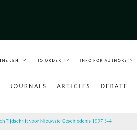
THE JBH
TO ORDER
INFO FOR AUTHORS
E
JOURNALS
ARTICLES
DEBATE
ch Tijdschrift voor Nieuwste Geschiedenis 1997 3-4