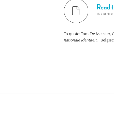
Read th
This article i
To quote: Tom De Meester,
D
nationale identiteit.
, Belgis