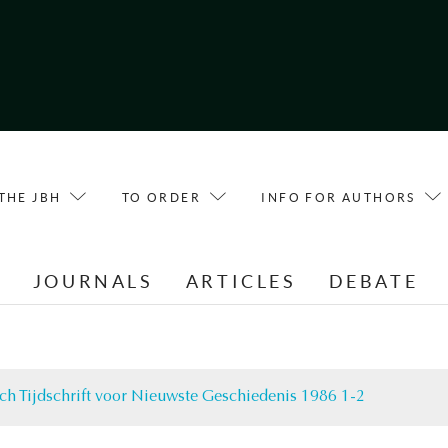
THE JBH
TO ORDER
INFO FOR AUTHORS
E
JOURNALS
ARTICLES
DEBATE
ch Tijdschrift voor Nieuwste Geschiedenis 1986 1-2