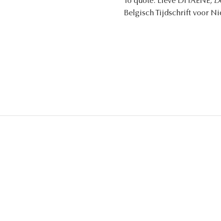
To quote: Lieve DHAENE,
De
Belgisch Tijdschrift voor N