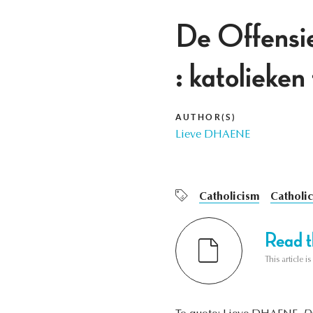
De Offensi
: katolieken
AUTHOR(S)
Lieve DHAENE
Catholicism
Catholic
Read th
This article i