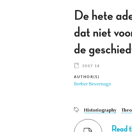
De hete ade
dat niet voo
de geschiedf
2007 18
AUTHOR(S)
Berber Bevernage
Historiography
Theor
Read th