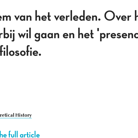
m van het verleden. Over h
rbij wil gaan en het 'presen
ilosofie.
etical History
e full article