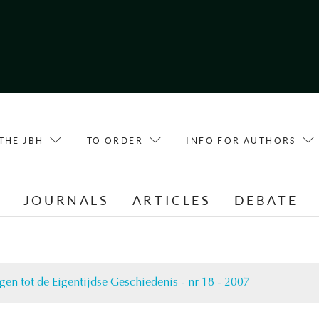
THE JBH
TO ORDER
INFO FOR AUTHORS
E
JOURNALS
ARTICLES
DEBATE
gen tot de Eigentijdse Geschiedenis - nr 18 - 2007