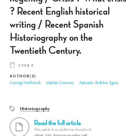
? Recent English historical
writing / Recent Spanish
Historiography on the
Twentieth Century.
1998 4
AUTHOR(S)
Georgi Verbeeck
Martin Conway
Antonio Robles Egea
Historiography
Read the full article
This article is available for download:
chtp4_014_historiographie.pdf