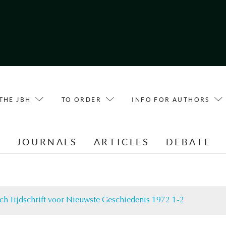
THE JBH
TO ORDER
INFO FOR AUTHORS
E
JOURNALS
ARTICLES
DEBATE
ch Tijdschrift voor Nieuwste Geschiedenis 1972 1-2