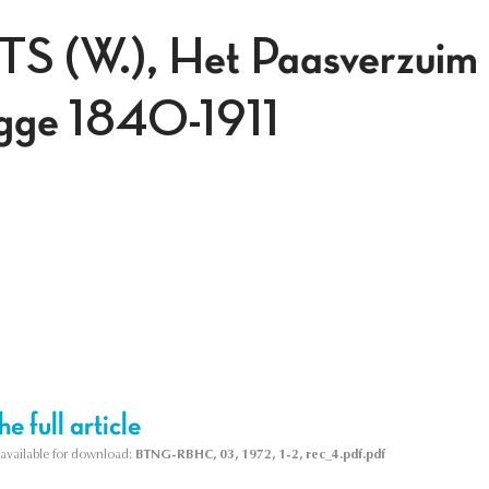
(W.), Het Paasverzuim i
gge 1840-1911
e full article
s available for download:
BTNG-RBHC, 03, 1972, 1-2, rec_4.pdf.pdf