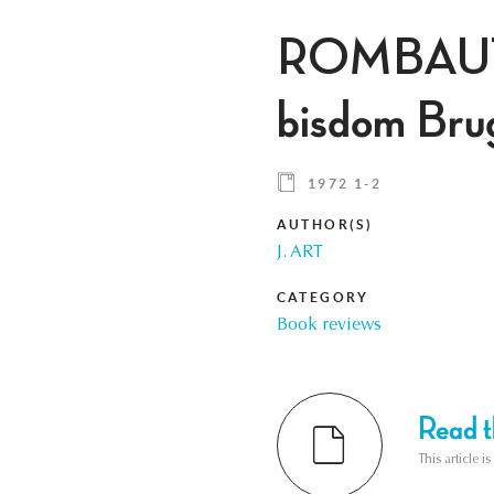
ROMBAUTS 
bisdom Bru
1972 1-2
AUTHOR(S)
J. ART
CATEGORY
Book reviews
Read th
This article i