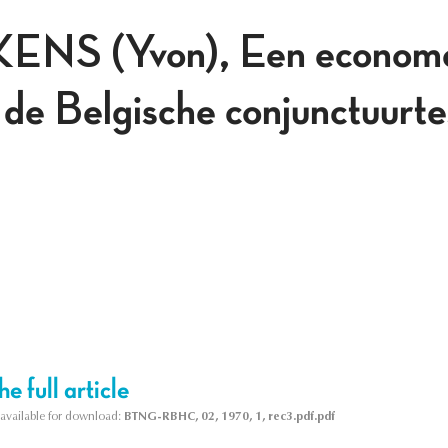
S (Yvon), Een economet
 de Belgische conjunctuurte
e full article
s available for download:
BTNG-RBHC, 02, 1970, 1, rec3.pdf.pdf