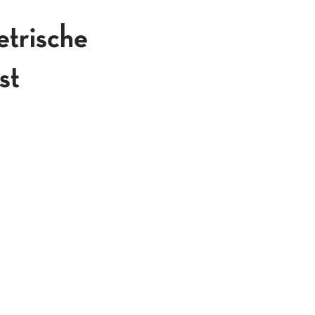
rische
st