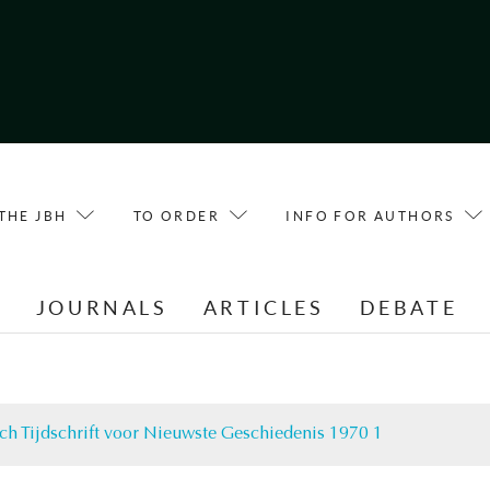
THE JBH
TO ORDER
INFO FOR AUTHORS
E
JOURNALS
ARTICLES
DEBATE
ch Tijdschrift voor Nieuwste Geschiedenis 1970 1