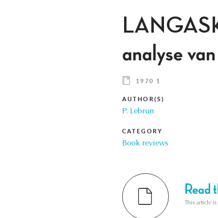
LANGASKEN
analyse van
1970 1
AUTHOR(S)
P. Lebrun
CATEGORY
Book reviews
Read th
This article i