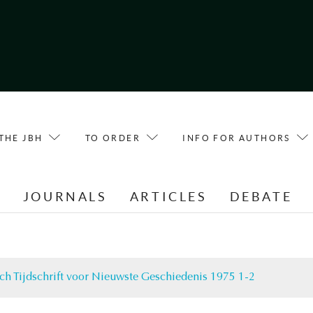
THE JBH
TO ORDER
INFO FOR AUTHORS
E
JOURNALS
ARTICLES
DEBATE
ch Tijdschrift voor Nieuwste Geschiedenis 1975 1-2