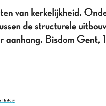
en van kerkelijkheid. Ond
tussen de structurele uitbou
ar aanhang. Bisdom Gent,
s History