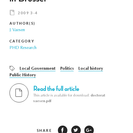
2009 3-4
AUTHOR(S)
J. Vaesen
CATEGORY
PHD Research
Local Government
Politics
Local history
Public History
Read the full article
This article is available for download:
doctorat
vaesen.pdf
SHARE