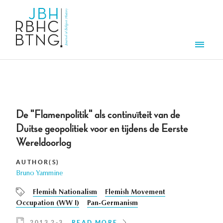
Skip to main content
Men
De "Flamenpolitik" als continuïteit van de
Duitse geopolitiek voor en tijdens de Eerste
Wereldoorlog
AUTHOR(S)
Bruno Yammine
Flemish Nationalism
Flemish Movement
Occupation (WW I)
Pan-Germanism
2013 2-3
READ MORE