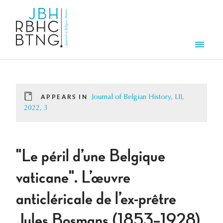
Skip to main content
Men
APPEARS IN
Journal of Belgian History, LII,
2022, 3
"Le péril d’une Belgique
vaticane". L’œuvre
anticléricale de l’ex-prêtre
Jules Bosmans (1853–1928)