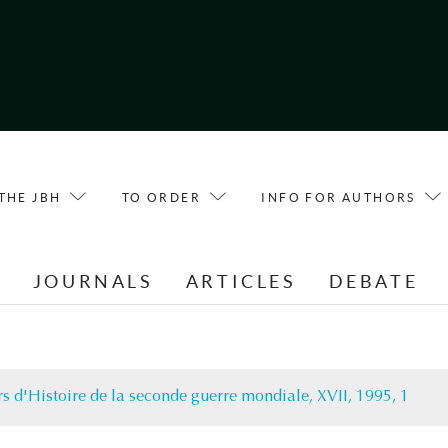
THE JBH
TO ORDER
INFO FOR AUTHORS
E
JOURNALS
ARTICLES
DEBATE
s d'Histoire de la seconde guerre mondiale, XVII, 1995, 1