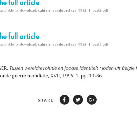
e full article
s available for download:
cahiers_vandoorslaer_1995_1_part2.pdf
e full article
s available for download:
cahiers_vandoorslaer_1995_1_part3.pdf
AER,
Tussen wereldrevolutie en joodse identiteit : Joden uit Belgie
conde guerre mondiale, XVII, 1995, 1, pp. 13-86.
SHARE