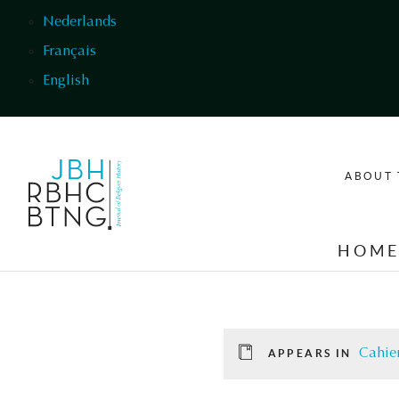
Skip to main content
Nederlands
Français
English
ABOUT 
HOM
Cahier
APPEARS IN