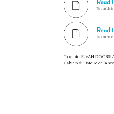
Read th
This article i
Read th
This article i
To quote: R. VAN DOORSL
Cahiers d'Histoire de la se