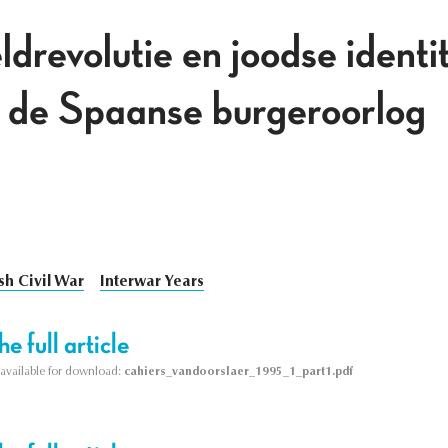
drevolutie en joodse identit
in de Spaanse burgeroorlog
sh Civil War
Interwar Years
e full article
s available for download:
cahiers_vandoorslaer_1995_1_part1.pdf