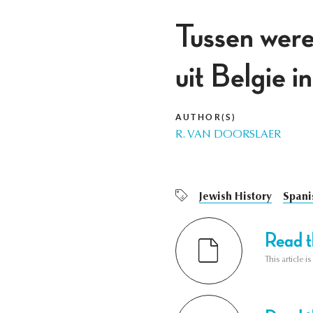
Tussen werel
uit Belgie 
AUTHOR(S)
R. VAN DOORSLAER
Jewish History
Spani
Read th
This article i