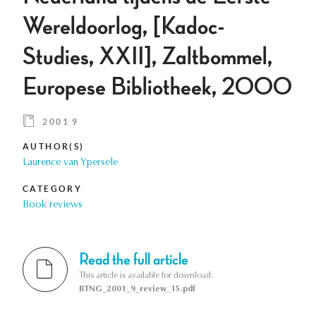
Wereldoorlog, [Kadoc-
Studies, XXII], Zaltbommel,
Europese Bibliotheek, 2000
2001 9
AUTHOR(S)
Laurence van Ypersele
CATEGORY
Book reviews
Read the full article
This article is available for download:
BTNG_2001_9_review_15.pdf