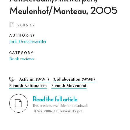
Meulenhof/Manteau, 2005
2006 17
AUTHOR(S)
Joris Dedeurwaerder
CATEGORY
Book reviews
Activism (WW I)
Collaboration (WWII)
Flemish Nationalism
Flemish Movement
Read the full article
This article is available for download:
BTNG_2006_17_review_15.pdf