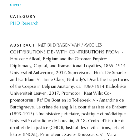
divers
CATEGORY
PHD Research
ABSTRACT
MET BIJDRAGEN VAN / AVEC LES
CONTRIBUTIONS DE / WITH CONTRIBUTIONS FROM : -
Houssine Alloul, Belgium and the Ottoman Empire:
Diplomacy, Capital, and Transnational Loyalties, 1865–1914
Universiteit Antwerpen, 2017. Supervisors : Henk De Smaele
and Isa Blumi // - Tinne Claes, Nobody’s Dead: The Trajectories
of the Corpse in Belgian Anatomy, ca. 1860-1914 Katholieke
Universiteit Leuven, 2017. Promotor : Kaat Wils; Co-
promotoren : Raf De Bont en Jo Tollebeek. // - Amandine de
Burchgraeve, Le crime de sang à la cour d’assises de Brabant
(1893‐1913). Une histoire judiciaire, politique et médiatique.
Université catholique de Louvain, 2018, Centre d’histoire du
droit et de la justice (CHDJ), Institut des civilisations, arts et
lettres (INCAL), Promoteur : Xavier Rousseaux. // - Mara