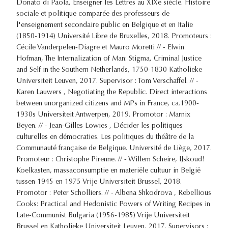
Donato di Paola, Enseigner les Lettres au XIXe siècle. Histoire
sociale et politique comparée des professeurs de
l'enseignement secondaire public en Belgique et en Italie
(1850-1914) Université Libre de Bruxelles, 2018. Promoteurs :
Cécile Vanderpelen-Diagre et Mauro Moretti // - Elwin
Hofman, The Internalization of Man: Stigma, Criminal Justice
and Self in the Southern Netherlands, 1750-1830 Katholieke
Universiteit Leuven, 2017. Supervisor : Tom Verschaffel. // -
Karen Lauwers , Negotiating the Republic. Direct interactions
between unorganized citizens and MPs in France, ca.1900-
1930s Universiteit Antwerpen, 2019. Promotor : Marnix
Beyen. // - Jean-Gilles Lowies , Décider les politiques
culturelles en démocraties. Les politiques du théâtre de la
Communauté française de Belgique. Université de Liège, 2017.
Promoteur : Christophe Pirenne. // - Willem Scheire, IJskoud!
Koelkasten, massaconsumptie en materiële cultuur in België
tussen 1945 en 1975 Vrije Universiteit Brussel, 2018.
Promotor : Peter Scholliers. // - Albena Shkodrova , Rebellious
Cooks: Practical and Hedonistic Powers of Writing Recipes in
Late-Communist Bulgaria (1956-1985) Vrije Universiteit
Brussel en Katholieke Universiteit Leuven, 2017. Supervisors :