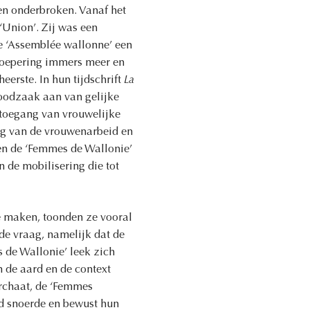
den onderbroken. Vanaf het
‘Union’. Zij was een
de ‘Assemblée wallonne’ een
roepering immers meer en
eerste. In hun tijdschrift
La
oodzaak aan van gelijke
 toegang van vrouwelijke
ng van de vrouwenarbeid en
en de ‘Femmes de Wallonie’
n de mobilisering die tot
e maken, toonden ze vooral
fde vraag, namelijk dat de
 de Wallonie’ leek zich
n de aard en de context
rchaat, de ‘Femmes
nd snoerde en bewust hun