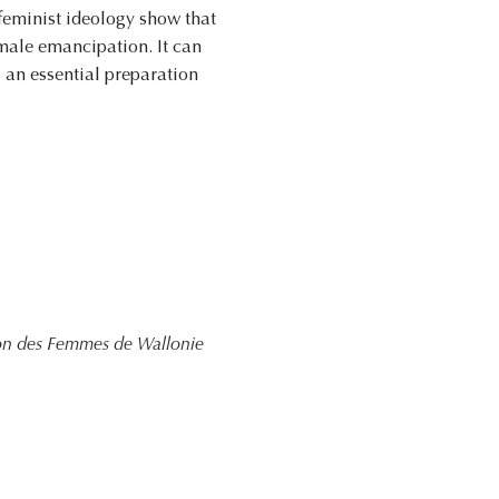
 feminist ideology show that
female emancipation. It can
s an essential preparation
nion des Femmes de Wallonie