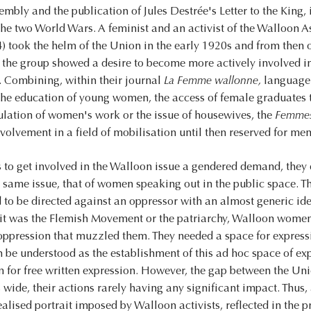
mbly and the publication of Jules Destrée's Letter to the King, 
 the two World Wars. A feminist and an activist of the Walloon 
took the helm of the Union in the early 1920s and from then on
, the group showed a desire to become more actively involved in
. Combining, within their journal
La Femme wallonne,
language i
the education of young women, the access of female graduates t
gulation of women's work or the issue of housewives, the
Femmes
nvolvement in a field of mobilisation until then reserved for men
 to get involved in the Walloon issue a gendered demand, they
e same issue, that of women speaking out in the public space. Th
to be directed against an oppressor with an almost generic iden
 it was the Flemish Movement or the patriarchy, Walloon women
 oppression that muzzled them. They needed a space for express
an be understood as the establishment of this ad hoc space of e
or free written expression. However, the gap between the Unio
wide, their actions rarely having any significant impact. Thus
alised portrait imposed by Walloon activists, reflected in the pr