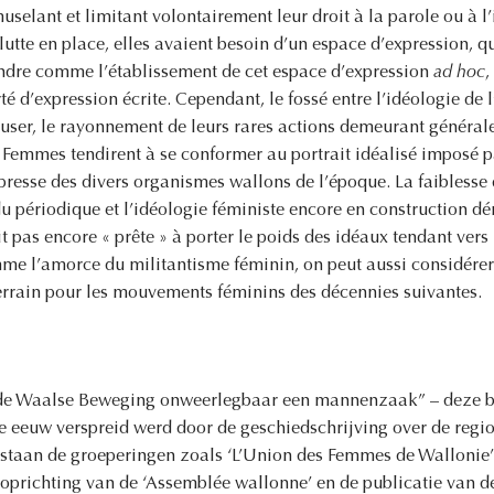
muselant et limitant volontairement leur droit à la parole ou à 
lutte en place, elles avaient besoin d’un espace d’expression, q
ndre comme l’établissement de cet espace d’expression
ad hoc
,
rté d’expression écrite. Cependant, le fossé entre l’idéologie de 
euser, le rayonnement de leurs rares actions demeurant générale
 Femmes tendirent à se conformer au portrait idéalisé imposé pa
a presse des divers organismes wallons de l’époque. La faibless
périodique et l’idéologie féministe encore en construction dé
t pas encore « prête » à porter le poids des idéaux tendant ver
me l’amorce du militantisme féminin, on peut aussi considére
 terrain pour les mouvements féminins des décennies suivantes.
s de Waalse Beweging onweerlegbaar een mannenzaak” – deze be
te eeuw verspreid werd door de geschiedschrijving over de regio
staan de groeperingen zoals ‘L’Union des Femmes de Wallonie’
 oprichting van de ‘Assemblée wallonne’ en de publicatie van de