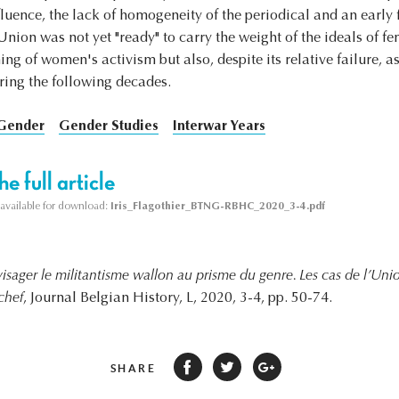
luence, the lack of homogeneity of the periodical and an early
 Union was not yet "ready" to carry the weight of the ideals of 
ng of women's activism but also, despite its relative failure, a
ing the following decades.
Gender
Gender Studies
Interwar Years
e full article
s available for download:
Iris_Flagothier_BTNG-RBHC_2020_3-4.pdf
isager le militantisme wallon au prisme du genre. Les cas de l’U
chef
, Journal Belgian History, L, 2020, 3-4, pp. 50-74.
SHARE