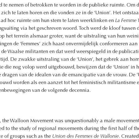
d te nemen of betrokken te worden in de publieke ruimte. Om di
 zich te laten horen en die vonden ze in de ‘Union’. Het ontst
e ad hoc ruimte om hun stem te laten weerklinken en
La Femme 
gsuiting via het geschreven woord. Toch werd de kloof tussen 
p het terrein alsmaar groter, want de uitstraling van hun weinig
gingen de ‘Femmes’ zich haast onvermijdelijk conformeren aan 
de Waalse militanten en dat werd weerspiegeld in de publicati
 tijd. De zwakke uitstraling van de ‘Union’, het gebrek aan homo
ie die nog volop werd uitgebouwd, bewijzen dat de ‘Union’ in h
e dragen van de idealen van de emancipatie van de vrouw. De 
ouwd worden als een aanzet tot het feministisch militantisme e
enbewegingen van de volgende decennia.
d, the Walloon Movement was unquestionably a male movement.
d to the study of regional movements during the first half of th
ce of groups such as the
Union des Femmes de Wallonie
. Created