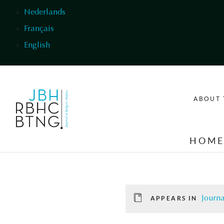
Skip to main content
Nederlands
Français
English
ABOUT 
HOM
Journa
APPEARS IN