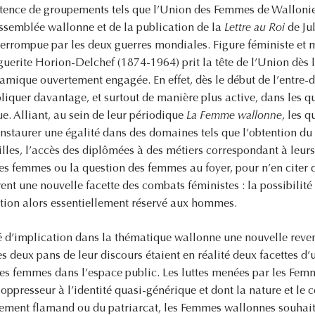
istence de groupements tels que l’Union des Femmes de Walloni
’Assemblée wallonne et de la publication de la
Lettre au Roi
de Jul
nterrompue par les deux guerres mondiales. Figure féministe et
erite Horion-Delchef (1874-1964) prit la tête de l’Union dès 
ynamique ouvertement engagée. En effet, dès le début de l’entre
liquer davantage, et surtout de manière plus active, dans les q
e. Alliant, au sein de leur périodique
La Femme wallonne
, les 
’instaurer une égalité dans des domaines tels que l’obtention du
lles, l’accès des diplômées à des métiers correspondant à leurs 
es femmes ou la question des femmes au foyer, pour n’en citer 
nt une nouvelle facette des combats féministes : la possibilité
ion alors essentiellement réservé aux hommes.
té d’implication dans la thématique wallonne une nouvelle reven
s deux pans de leur discours étaient en réalité deux facettes d
 des femmes dans l’espace public. Les luttes menées par les Fe
 oppresseur à l’identité quasi-générique et dont la nature et le 
vement flamand ou du patriarcat, les Femmes wallonnes souhait