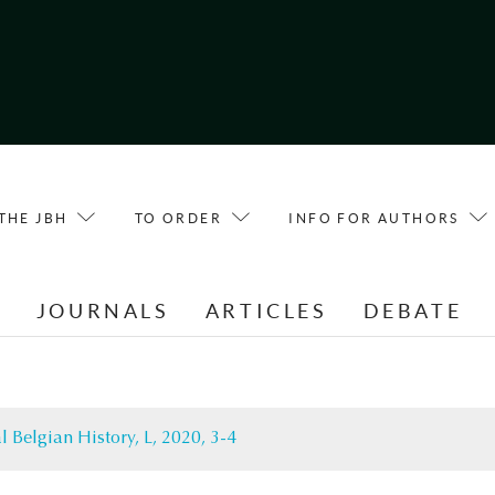
THE JBH
TO ORDER
INFO FOR AUTHORS
E
JOURNALS
ARTICLES
DEBATE
l Belgian History, L, 2020, 3-4