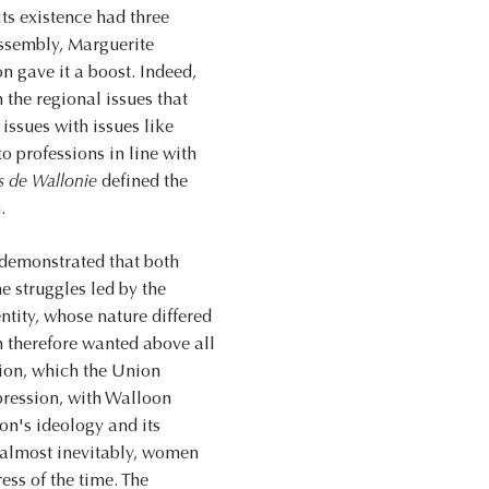
its existence had three
Assembly, Marguerite
 gave it a boost. Indeed,
 the regional issues that
ssues with issues like
o professions in line with
 de Wallonie
defined the
.
 demonstrated that both
e struggles led by the
tity, whose nature differed
 therefore wanted above all
ion, which the Union
xpression, with Walloon
n's ideology and its
, almost inevitably, women
ess of the time. The