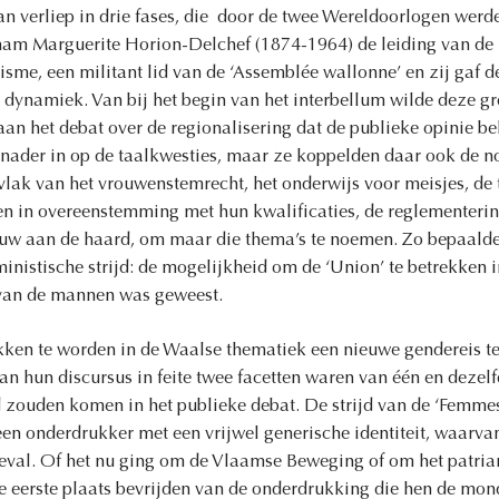
an verliep in drie fases, die door de twee Wereldoorlogen wer
 nam Marguerite Horion-Delchef (1874-1964) de leiding van de 
isme, een militant lid van de ‘Assemblée wallonne’ en zij gaf 
dynamiek. Van bij het begin van het interbellum wilde deze g
an het debat over de regionalisering dat de publieke opinie beh
nader in op de taalkwesties, maar ze koppelden daar ook de n
 vlak van het vrouwenstemrecht, het onderwijs voor meisjes, de
n in overeenstemming met hun kwalificaties, de reglementeri
ouw aan de haard, om maar die thema’s te noemen. Zo bepaald
inistische strijd: de mogelijkheid om de ‘Union’ te betrekken i
 van de mannen was geweest.
ken te worden in de Waalse thematiek een nieuwe gendereis t
an hun discursus in feite twee facetten waren van één en dezel
zouden komen in het publieke debat. De strijd van de ‘Femmes
een onderdrukker met een vrijwel generische identiteit, waarva
eval. Of het nu ging om de Vlaamse Beweging of om het patria
de eerste plaats bevrijden van de onderdrukking die hen de mo