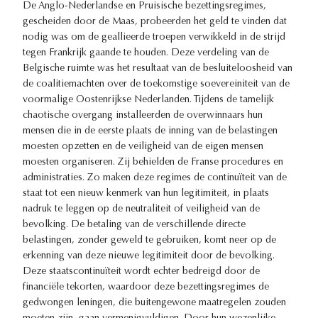
De Anglo-Nederlandse en Pruisische bezettingsregimes,
gescheiden door de Maas, probeerden het geld te vinden dat
nodig was om de geallieerde troepen verwikkeld in de strijd
tegen Frankrijk gaande te houden. Deze verdeling van de
Belgische ruimte was het resultaat van de besluiteloosheid van
de coalitiemachten over de toekomstige soevereiniteit van de
voormalige Oostenrijkse Nederlanden. Tijdens de tamelijk
chaotische overgang installeerden de overwinnaars hun
mensen die in de eerste plaats de inning van de belastingen
moesten opzetten en de veiligheid van de eigen mensen
moesten organiseren. Zij behielden de Franse procedures en
administraties. Zo maken deze regimes de continuïteit van de
staat tot een nieuw kenmerk van hun legitimiteit, in plaats
nadruk te leggen op de neutraliteit of veiligheid van de
bevolking. De betaling van de verschillende directe
belastingen, zonder geweld te gebruiken, komt neer op de
erkenning van deze nieuwe legitimiteit door de bevolking.
Deze staatscontinuïteit wordt echter bedreigd door de
financiële tekorten, waardoor deze bezettingsregimes de
gedwongen leningen, die buitengewone maatregelen zouden