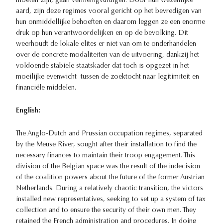
moeten zijn, gaan vermenigvuldigen. Door hun wezenlijke
aard, zijn deze regimes vooral gericht op het bevredigen van
hun onmiddellijke behoeften en daarom leggen ze een enorme
druk op hun verantwoordelijken en op de bevolking. Dit
weerhoudt de lokale elites er niet van om te onderhandelen
over de concrete modaliteiten van de uitvoering, dankzij het
voldoende stabiele staatskader dat toch is opgezet in het
moeilijke evenwicht tussen de zoektocht naar legitimiteit en
financiële middelen.
English:
The Anglo-Dutch and Prussian occupation regimes, separated
by the Meuse River, sought after their installation to find the
necessary finances to maintain their troop engagement. This
division of the Belgian space was the result of the indecision
of the coalition powers about the future of the former Austrian
Netherlands. During a relatively chaotic transition, the victors
installed new representatives, seeking to set up a system of tax
collection and to ensure the security of their own men. They
retained the French administration and procedures. In doing