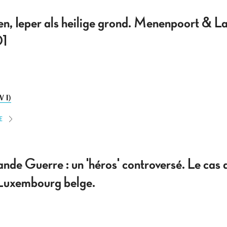
, Ieper als heilige grond. Menenpoort & Las
01
 I)
E
nde Guerre : un 'héros' controversé. Le cas 
Luxembourg belge.