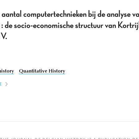
aantal computertechnieken bij de analyse va
e : de socio-economische structuur van Kortrij
IV.
istory
Quantitative History
E