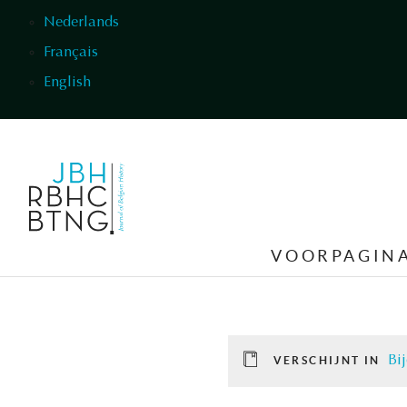
Overslaan en naar de inhoud gaan
Nederlands
Français
English
VOORPAGIN
Bi
VERSCHIJNT IN