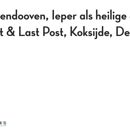
ndooven, Ieper als heilige
& Last Post, Koksijde, De
 I)