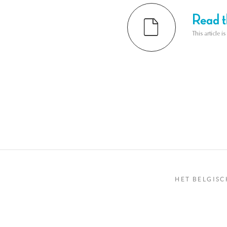
Read th
This article i
HET BELGISC