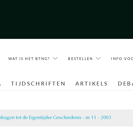
WAT IS HET BTNG?
BESTELLEN
INFO VO
A
TIJDSCHRIFTEN
ARTIKELS
DEB
jdragen tot de Eigentijdse Geschiedenis - nr 11 - 2003